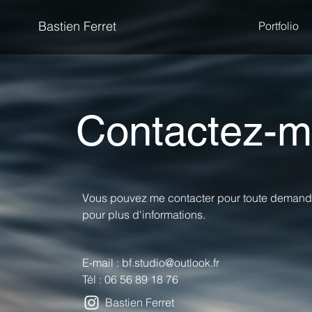
Bastien Ferret
Portfolio
Contactez-m
Vous pouvez me contacter pour toute demande
pour plus d'informations.
E-mail :
bf.studio@outlook.fr
Tél : 06 56 89 18 76
Bastien Ferret